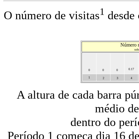
1
O número de visitas
desde o
Número mé
sob
0.17
0
0
0
1
2
3
4
A altura de cada barra p
médio de 
dentro do per
Período 1 começa dia 16 de