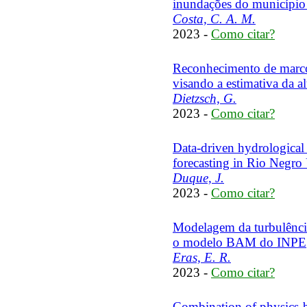
inundações do município
Costa, C. A. M.
2023 -
Como citar?
Reconhecimento de marcos
visando a estimativa da a
Dietzsch, G.
2023 -
Como citar?
Data-driven hydrological m
forecasting in Rio Negro
Duque, J.
2023 -
Como citar?
Modelagem da turbulência
o modelo BAM do INPE
Eras, E. R.
2023 -
Como citar?
Combination of physics-b