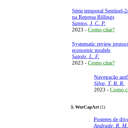
Série temporal Sentinel-2
na Represa Billings
Santos, J. C. P.
2023 -
Como citar?
Systematic review protoc
economic models
Satolo, L. F.
2023 -
Como citar?
Navegação aut
Silva, T. B. R.
2023 -
Como ci
3. WorCapArt
(1)
Posteres de d
Andrade, R. M.